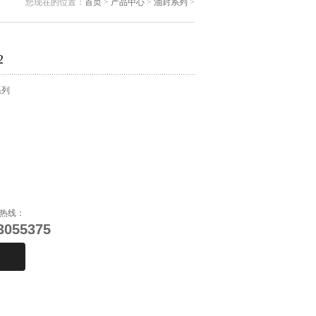
您现在的位置：
首页
>
产品中心
>
油封系列
>
2
系列
热线：
3055375
购